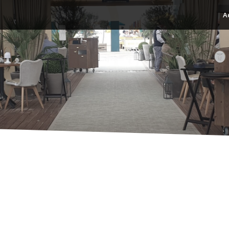
A
avaux rénovations extérieu
la Briqueterie, 76160
Saint-Jacques-sur-Darnéta