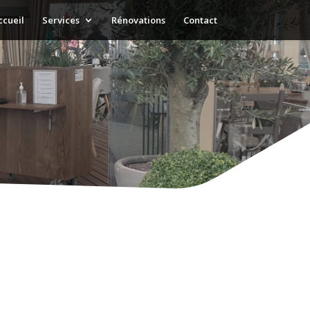
ccueil
Services
Rénovations
Contact
res
l
|
Tél : 02.35.02.37.22